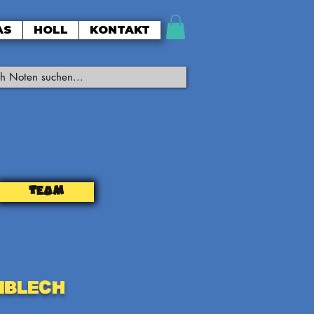
AS
HOLL
KONTAKT
TEAM
nBlech