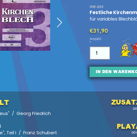
XW-203
Festliche Kirchenm
für variables Blechb
€31,90
Anzahl
In den Warenk
Zusat
LT
D
eus" / Georg Friedrich
l
Pl
ay
, Teil I / Franz Schubert
DO