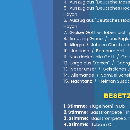
4. Auszug aus "Deutsche Messe"
5. Auszug aus "Deutsches Hoch
Haydn
6. Auszug aus "Deutsches Hocha
Haydn
7. Großer Gott wir loben dich 
8. Amazing Grace / aus Engl
9. Allegro / Johann Christop
10. Jubilioso / Bernhard Holl
11. Nun danket alle Gott / Geis
12. Largo aus "Xerxes" / Georg
13. Vater unser / Geistliches L
14. Allemande / Samuel Sche
15. Nachtanz / Tielman Susat
BESET
1. Stimme:
Flügelhorn1 in Bb
2. Stimme:
Basstrompete 1 in B
3. Stimme:
Basstrompete 2 in
4. Stimme:
Tuba in C