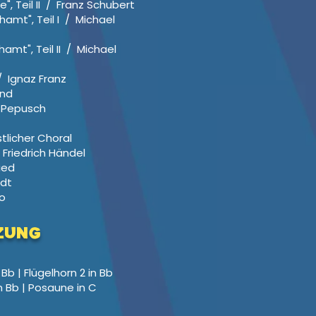
, Teil II / Franz Schubert
amt", Teil I / Michael
mt", Teil II / Michael
/ Ignaz Franz
and
h Pepusch
tlicher Choral
 Friedrich Händel
ied
idt
o
ZUNG
b | Flügelhorn 2 in Bb
 Bb | Posaune in C