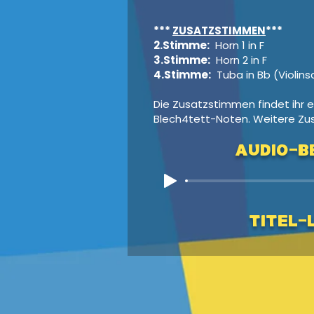
***
ZUSATZSTIMMEN
***
2.Stimme:
Horn 1 in F
3.Stimme:
Horn 2 in F
4.Stimme:
Tuba in Bb (Violins
Die Zusatzstimmen findet ihr e
Blech4tett-Noten. Weitere Zu
Audio-Be
Titel-