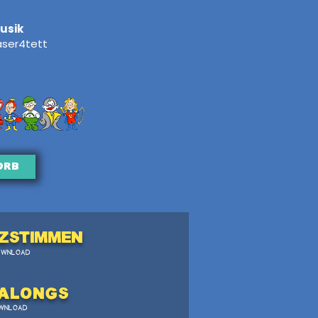
usik
läser4tett
orb
zstimmen
OWNLOAD
Alongs
WNLOAD