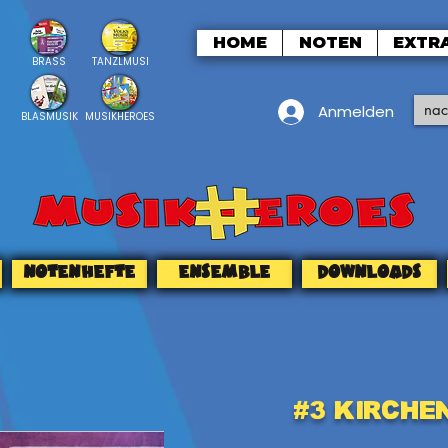
HOME
NOTEN
EXTR
BRASS
TANZLMUSI
Anmelden
BLASMUSIK
MUSIKHEROES
NOTENHEFTE
ENSEMBLE
DOWNLOADS
#3 Kirche