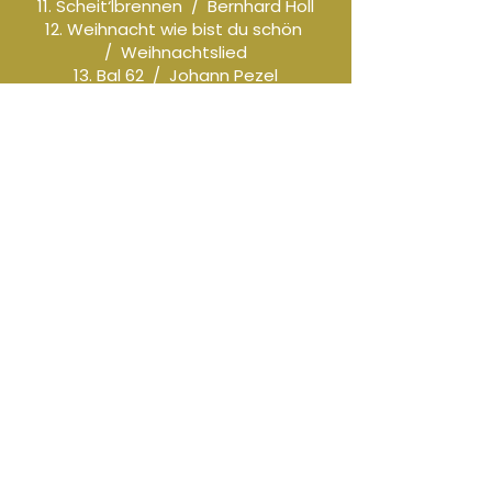
11. Scheit‘lbrennen / Bernhard Holl
12. Weihnacht wie bist du schön
/ Weihnachtslied
13. Bal 62 / Johann Pezel
14. Admonter Krippenlied / Leopold
Hörlezeder
15. Zwischen Himmel und Erde
/ Lorenz Maierhofer
16. Ad salutem / Bernhard Holl
Audio-Beispiel
-01:04
Titel-Liste
passend zu