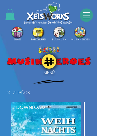
BRASS
TANZLMUSI
BLASMUSIK
MUSIKHEROES
MENÜ
ZURÜCK
DOWNLOAD