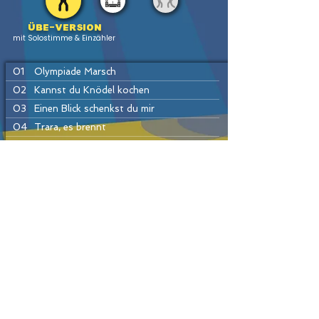
Übe-version
mit Solostimme & Einzähler
01
Olympiade Marsch
02
Kannst du Knödel kochen
03
Einen Blick schenkst du mir
04
Trara, es brennt
05
47er Regimentsmarsch
06
Mladost Radost
07
Wien bleibt Wien
PREV
HOME
LIST
INSTR
NEXT
08
Morgenblüten
09
Schneewalzer
10
Die Kapelle hat gewonnen
11
Tiroler Holzhackerbuam
Passende Produkte
12
Böhmischer Traum