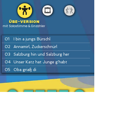
Übe-version
mit Solostimme & Einzähler
01
I bin a jungs Bürschl
02
Annamirl, Zuckerschnürl
03
Salzburg hin und Salzburg her
04
Unser Katz hat Junge g'habt
05
Oba griaß di
06
Häusei Mann
07
Do drob'n aufm Bergerl
08
Hans bleib da
09
Drah di um
PREV
BACK
HOME
HEFTE
INSTR
NEXT
10
Ennstaler Polka
11
Drei Winter, drei Sommer
12
Petzi Polka