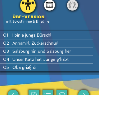
Übe-version
mit Solostimme & Einzähler
01
I bin a jungs Bürschl
02
Annamirl, Zuckerschnürl
03
Salzburg hin und Salzburg her
04
Unser Katz hat Junge g'habt
05
Oba griaß di
06
Häusei Mann
07
Do drob'n aufm Bergerl
08
Hans bleib da
09
Drah di um
PREV
HOME
LIST
INSTR
NEXT
10
Ennstaler Polka
11
Drei Winter, drei Sommer
12
Petzi Polka
Passende Produkte