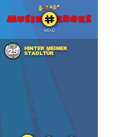
MENÜ
Hinter meiner
25
Stadltür