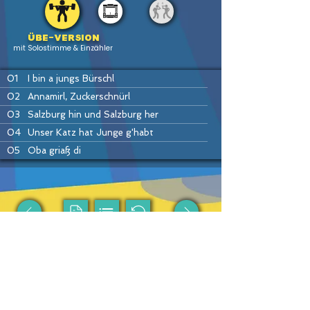
Übe-version
mit Solostimme & Einzähler
01
I bin a jungs Bürschl
02
Annamirl, Zuckerschnürl
03
Salzburg hin und Salzburg her
04
Unser Katz hat Junge g'habt
05
Oba griaß di
06
Häusei Mann
07
Do drob'n aufm Bergerl
08
Hans bleib da
09
Drah di um
PREV
HOME
LIST
INSTR
NEXT
10
Ennstaler Polka
11
Drei Winter, drei Sommer
12
Petzi Polka
Passende Produkte