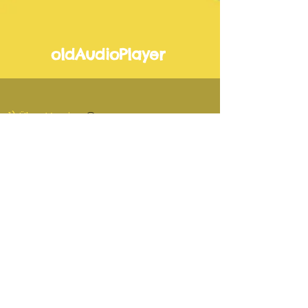
oldAudioPlayer
1) Übe-Version
-01:17
2) Vorspiel-Version
-01:17
3) Lehrer-Version
-01:17