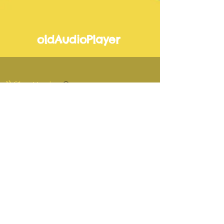
oldAudioPlayer
1) Übe-Version
-00:45
2) Vorspiel-Version
-00:45
3) Lehrer-Version
-00:45