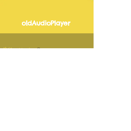
oldAudioPlayer
1) Übe-Version
-01:32
2) Vorspiel-Version
-01:32
3) Lehrer-Version
-01:32