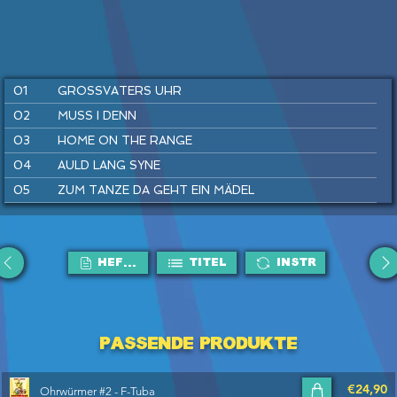
01
GROSSVATERS UHR
02
MUSS I DENN
03
HOME ON THE RANGE
04
AULD LANG SYNE
05
ZUM TANZE DA GEHT EIN MÄDEL
06
LONDONDERRY AIR
07
WARM UP
HEFTE
Titel
Instr
08
SIMPLE GIFTS
09
LUSTIG IST DAS ZIGEUNERLEBEN
10
SWING DICH EIN
11
EINE SEEFAHRT, DIE IST LUSTIG
Passende Produkte
12
THE ASH GROVE
€24,90
Ohrwürmer #2 - F-Tuba