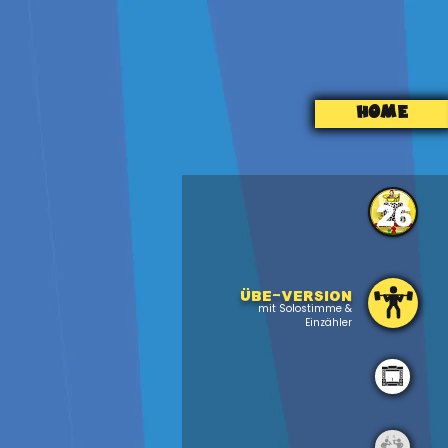
HOME
26
Übe-version
mit Solostimme &
Einzähler