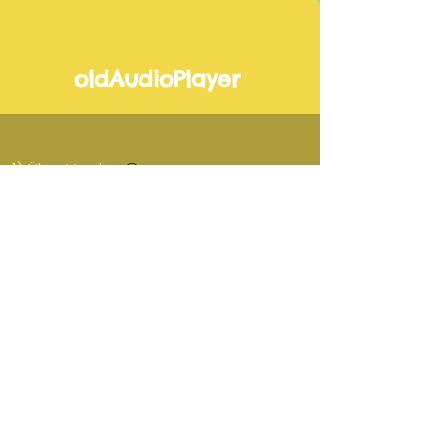
oldAudioPlayer
1) Übe-Version
-00:51
2) Vorspiel-Version
-00:51
3) Lehrer-Version
-00:51