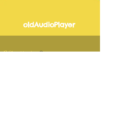
oldAudioPlayer
1) Übe-Version
-00:40
2) Vorspiel-Version
-00:40
3) Lehrer-Version
-00:40