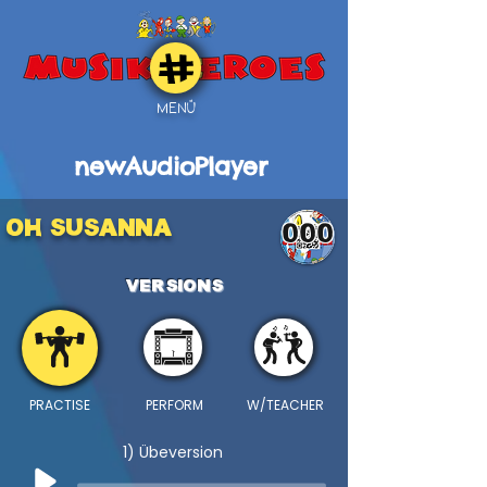
MENÜ
newAudioPlayer
OH SUSANNA
000
VERSIONS
PRACTISE
PERFORM
W/TEACHER
1) Übeversion