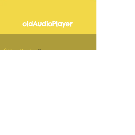
oldAudioPlayer
1) Übe-Version
-00:40
2) Vorspiel-Version
-00:40
3) Lehrer-Version
-00:40