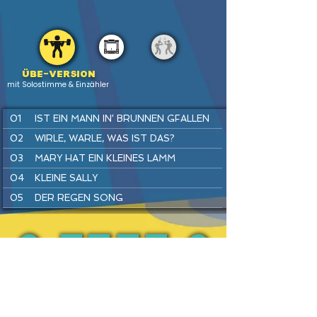
Übe-version
mit Solostimme & Einzähler
01
IST EIN MANN IN‘ BRUNNEN GFALLEN
02
WIRLE, WARLE, WAS IST DAS?
03
MARY HAT EIN KLEINES LAMM
04
KLEINE SALLY
05
DER REGEN SONG
06
SUPERHELDEN SPIELEN
07
SUMM, SUMM, SUMM
08
FLUGHAFEN REGGAE
PREV
BACK
HOME
HEFTE
INSTR
NEXT
09
TRAU DICH RAUS, KLEINE MAUS
10
HÄNSEL UND GRETEL
11
KUCKUCK