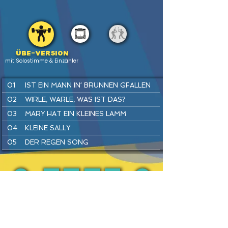
Übe-version
mit Solostimme & Einzähler
01
IST EIN MANN IN‘ BRUNNEN GFALLEN
02
WIRLE, WARLE, WAS IST DAS?
03
MARY HAT EIN KLEINES LAMM
04
KLEINE SALLY
05
DER REGEN SONG
06
SUPERHELDEN SPIELEN
07
SUMM, SUMM, SUMM
08
FLUGHAFEN REGGAE
PREV
BACK
HOME
HEFTE
INSTR
NEXT
09
TRAU DICH RAUS, KLEINE MAUS
10
HÄNSEL UND GRETEL
11
KUCKUCK