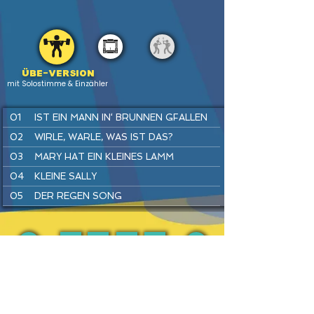
Übe-version
mit Solostimme & Einzähler
01
IST EIN MANN IN‘ BRUNNEN GFALLEN
02
WIRLE, WARLE, WAS IST DAS?
03
MARY HAT EIN KLEINES LAMM
04
KLEINE SALLY
05
DER REGEN SONG
06
SUPERHELDEN SPIELEN
07
SUMM, SUMM, SUMM
08
FLUGHAFEN REGGAE
PREV
BACK
HOME
HEFTE
INSTR
NEXT
09
TRAU DICH RAUS, KLEINE MAUS
10
HÄNSEL UND GRETEL
11
KUCKUCK