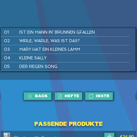
01
IST EIN MANN IN‘ BRUNNEN GFALLEN
02
WIRLE, WARLE, WAS IST DAS?
03
MARY HAT EIN KLEINES LAMM
04
KLEINE SALLY
05
DER REGEN SONG
06
SUPERHELDEN SPIELEN
07
SUMM, SUMM, SUMM
08
FLUGHAFEN REGGAE
BACK
HEFTE
INSTR
09
TRAU DICH RAUS, KLEINE MAUS
10
HÄNSEL UND GRETEL
11
KUCKUCK
Passende Produkte
12
DU UND ICH
€24,90