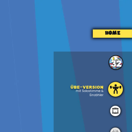
HOME
32
Übe-version
mit Solostimme &
Einzähler