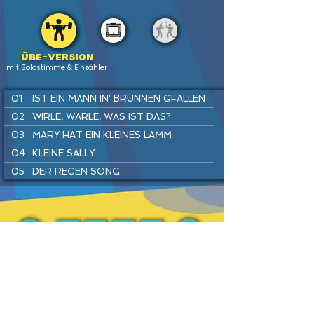
Übe-version
mit Solostimme & Einzähler
01
IST EIN MANN IN‘ BRUNNEN GFALLEN
02
WIRLE, WARLE, WAS IST DAS?
03
MARY HAT EIN KLEINES LAMM
04
KLEINE SALLY
05
DER REGEN SONG
06
SUPERHELDEN SPIELEN
07
SUMM, SUMM, SUMM
08
FLUGHAFEN REGGAE
09
TRAU DICH RAUS, KLEINE MAUS
PREV
BACK
HOME
HEFTE
INSTR
NEXT
10
HÄNSEL UND GRETEL
11
KUCKUCK
12
DU UND ICH