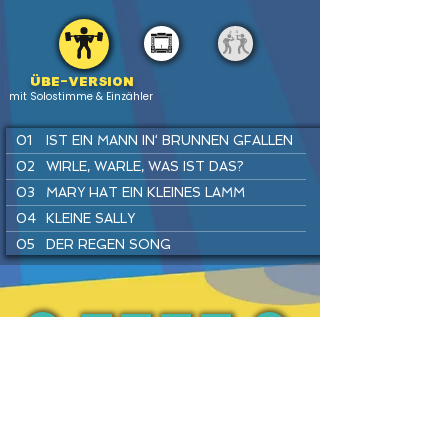
Übe-version
mit Solostimme & Einzähler
01
IST EIN MANN IN‘ BRUNNEN GFALLEN
02
WIRLE, WARLE, WAS IST DAS?
03
MARY HAT EIN KLEINES LAMM
04
KLEINE SALLY
05
DER REGEN SONG
06
SUPERHELDEN SPIELEN
07
SUMM, SUMM, SUMM
08
FLUGHAFEN REGGAE
09
TRAU DICH RAUS, KLEINE MAUS
PREV
BACK
HOME
HEFTE
INSTR
NEXT
10
HÄNSEL UND GRETEL
11
KUCKUCK
12
DU UND ICH