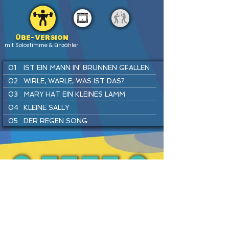
Übe-version
mit Solostimme & Einzähler
01
IST EIN MANN IN‘ BRUNNEN GFALLEN
02
WIRLE, WARLE, WAS IST DAS?
03
MARY HAT EIN KLEINES LAMM
04
KLEINE SALLY
05
DER REGEN SONG
06
SUPERHELDEN SPIELEN
07
SUMM, SUMM, SUMM
08
FLUGHAFEN REGGAE
09
TRAU DICH RAUS, KLEINE MAUS
PREV
BACK
HOME
HEFTE
INSTR
NEXT
10
HÄNSEL UND GRETEL
11
KUCKUCK
12
DU UND ICH