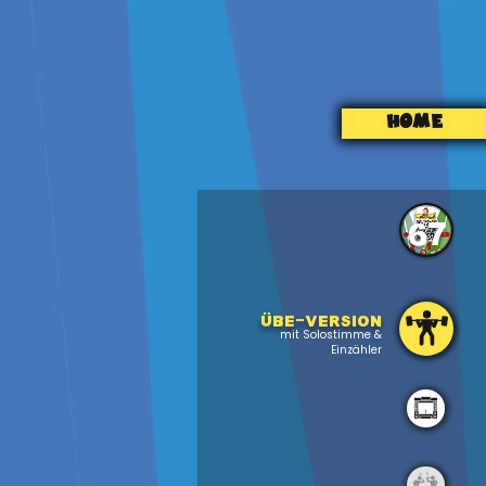
HOME
67
Übe-version
mit Solostimme &
Einzähler