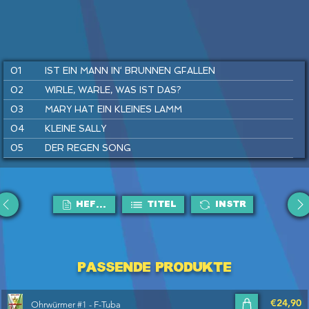
01
IST EIN MANN IN‘ BRUNNEN GFALLEN
02
WIRLE, WARLE, WAS IST DAS?
03
MARY HAT EIN KLEINES LAMM
04
KLEINE SALLY
05
DER REGEN SONG
06
SUPERHELDEN SPIELEN
07
SUMM, SUMM, SUMM
HEFTE
Titel
Instr
08
FLUGHAFEN REGGAE
09
TRAU DICH RAUS, KLEINE MAUS
10
HÄNSEL UND GRETEL
11
KUCKUCK
Passende Produkte
12
DU UND ICH
€24,90
Ohrwürmer #1 - F-Tuba