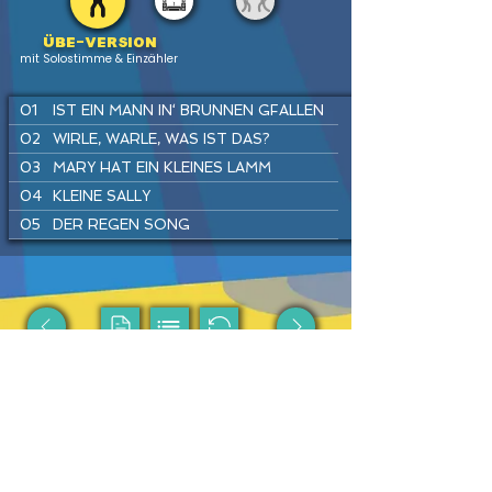
Übe-version
mit Solostimme & Einzähler
01
IST EIN MANN IN‘ BRUNNEN GFALLEN
02
WIRLE, WARLE, WAS IST DAS?
03
MARY HAT EIN KLEINES LAMM
04
KLEINE SALLY
05
DER REGEN SONG
06
SUPERHELDEN SPIELEN
07
SUMM, SUMM, SUMM
08
FLUGHAFEN REGGAE
09
TRAU DICH RAUS, KLEINE MAUS
PREV
HOME
LIST
INSTR
NEXT
10
HÄNSEL UND GRETEL
11
KUCKUCK
12
DU UND ICH
Passende Produkte