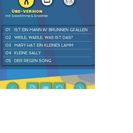
Übe-version
mit Solostimme & Einzähler
01
IST EIN MANN IN‘ BRUNNEN GFALLEN
02
WIRLE, WARLE, WAS IST DAS?
03
MARY HAT EIN KLEINES LAMM
04
KLEINE SALLY
05
DER REGEN SONG
06
SUPERHELDEN SPIELEN
07
SUMM, SUMM, SUMM
08
FLUGHAFEN REGGAE
09
TRAU DICH RAUS, KLEINE MAUS
PREV
HOME
LIST
INSTR
NEXT
10
HÄNSEL UND GRETEL
11
KUCKUCK
12
DU UND ICH
Passende Produkte