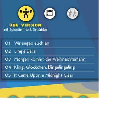
Übe-version
mit Solostimme & Einzähler
01
Wir sagen euch an
02
Jingle Bells
03
Morgen kommt der Weihnachtsmann
04
Kling, Glöckchen, klingelingeling
05
It Came Upon a Midnight Clear
06
Auf, auf, ihr Hirten
07
Vanillekipferl-Lied
08
Ihr Kinderlein kommet
09
Away in a Manger
PREV
BACK
HOME
HEFTE
INSTR
NEXT
10
Schneeflöcken, Weißröckchen
11
Leise rieselt der Schnee
12
Alle Jahre wieder