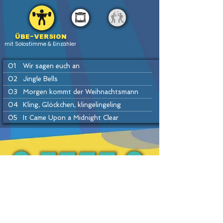
Übe-version
mit Solostimme & Einzähler
01
Wir sagen euch an
02
Jingle Bells
03
Morgen kommt der Weihnachtsmann
04
Kling, Glöckchen, klingelingeling
05
It Came Upon a Midnight Clear
06
Auf, auf, ihr Hirten
07
Vanillekipferl-Lied
08
Ihr Kinderlein kommet
09
Away in a Manger
PREV
BACK
HOME
HEFTE
INSTR
NEXT
10
Schneeflöcken, Weißröckchen
11
Leise rieselt der Schnee
12
Alle Jahre wieder