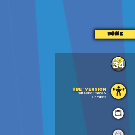
HOME
34
Übe-version
mit Solostimme &
Einzähler