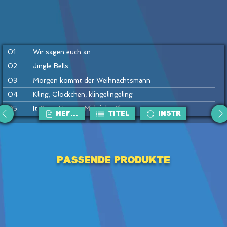
01
Wir sagen euch an
02
Jingle Bells
03
Morgen kommt der Weihnachtsmann
04
Kling, Glöckchen, klingelingeling
05
It Came Upon a Midnight Clear
HEFTE
Titel
Instr
06
Auf, auf, ihr Hirten
07
Vanillekipferl-Lied
08
Ihr Kinderlein kommet
Passende Produkte
09
Away in a Manger
10
Schneeflöcken, Weißröckchen
11
Leise rieselt der Schnee
12
Alle Jahre wieder