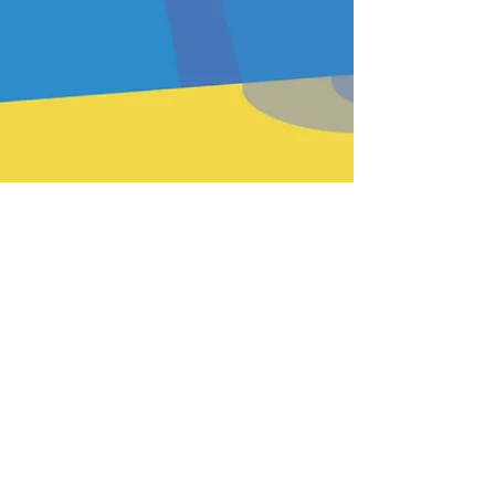
PREV
BACK
HOME
HEFTE
INSTR
NEXT
Passende Produkte