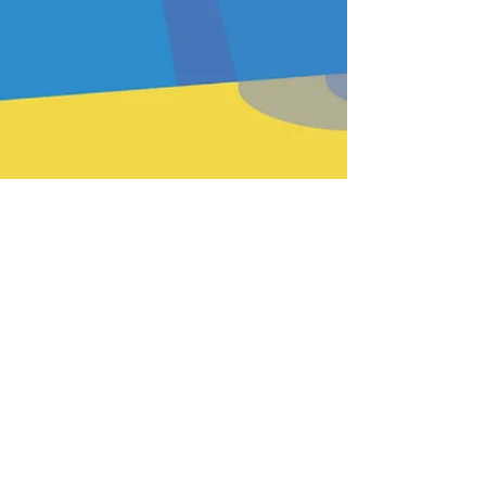
PREV
BACK
HOME
HEFTE
INSTR
NEXT
Passende Produkte