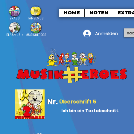
HOME
NOTEN
EXTR
BRASS
TANZLMUSI
Anmelden
BLASMUSIK
MUSIKHEROES
Nr.
Überschrift 5
Ich bin ein Textabschnitt.