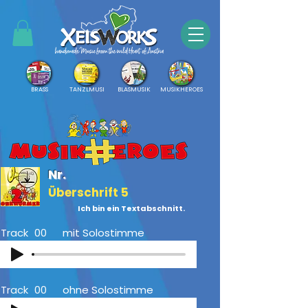
BRASS
TANZLMUSI
BLASMUSIK
MUSIKHEROES
Nr.
Überschrift 5
Ich bin ein Textabschnitt.
Track
00
mit Solostimme
Track
00
ohne Solostimme