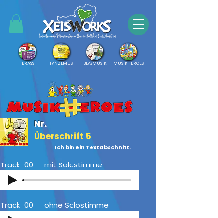
BRASS
TANZLMUSI
BLASMUSIK
MUSIKHEROES
Nr.
Überschrift 5
Ich bin ein Textabschnitt.
Track
00
mit Solostimme
Track
00
ohne Solostimme