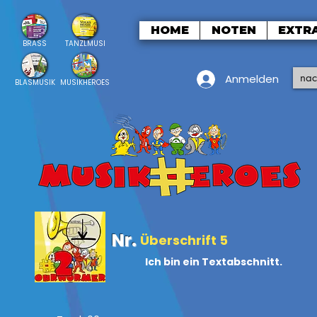
HOME
NOTEN
EXTR
BRASS
TANZLMUSI
Anmelden
BLASMUSIK
MUSIKHEROES
Nr.
Überschrift 5
Ich bin ein Textabschnitt.