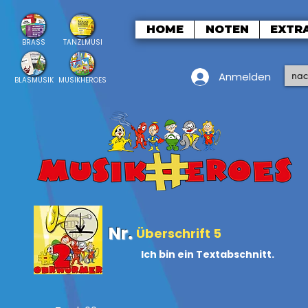
HOME
NOTEN
EXTR
BRASS
TANZLMUSI
Anmelden
BLASMUSIK
MUSIKHEROES
Nr.
Überschrift 5
Ich bin ein Textabschnitt.