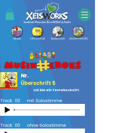
BRASS
TANZLMUSI
BLASMUSIK
MUSIKHEROES
Nr.
Überschrift 5
Ich bin ein Textabschnitt.
Track
00
mit Solostimme
Track
00
ohne Solostimme