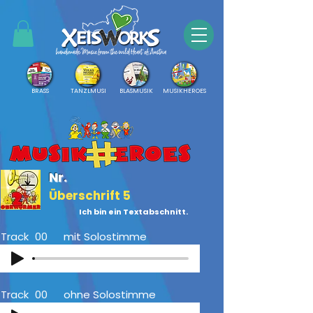
BRASS
TANZLMUSI
BLASMUSIK
MUSIKHEROES
Nr.
Überschrift 5
Ich bin ein Textabschnitt.
Track
00
mit Solostimme
Track
00
ohne Solostimme