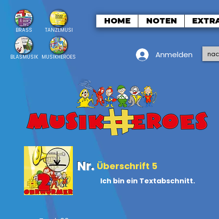
HOME
NOTEN
EXTR
BRASS
TANZLMUSI
Anmelden
BLASMUSIK
MUSIKHEROES
Nr.
Überschrift 5
Ich bin ein Textabschnitt.