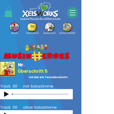
BRASS
TANZLMUSI
BLASMUSIK
MUSIKHEROES
Nr.
Überschrift 5
Ich bin ein Textabschnitt.
Track
00
mit Solostimme
Track
00
ohne Solostimme