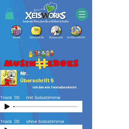
BRASS
TANZLMUSI
BLASMUSIK
MUSIKHEROES
Nr.
Überschrift 5
Ich bin ein Textabschnitt.
Track
00
mit Solostimme
Track
00
ohne Solostimme