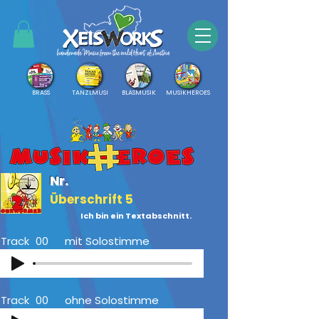
BRASS
TANZLMUSI
BLASMUSIK
MUSIKHEROES
Nr.
Überschrift 5
Ich bin ein Textabschnitt.
Track
00
mit Solostimme
Track
00
ohne Solostimme