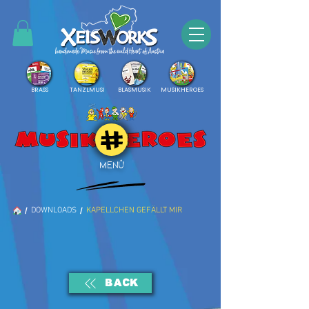
BRASS
TANZLMUSI
BLASMUSIK
MUSIKHEROES
MENÜ
/
/
DOWNLOADS
KAPELLCHEN GEFÄLLT MIR
BACK