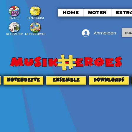
HOME
NOTEN
EXTR
BRASS
TANZLMUSI
Anmelden
BLASMUSIK
MUSIKHEROES
NOTENHEFTE
ENSEMBLE
DOWNLOADS