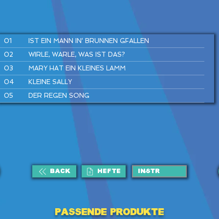
01
IST EIN MANN IN‘ BRUNNEN GFALLEN
02
WIRLE, WARLE, WAS IST DAS?
03
MARY HAT EIN KLEINES LAMM
04
KLEINE SALLY
05
DER REGEN SONG
06
SUPERHELDEN SPIELEN
07
SUMM, SUMM, SUMM
08
FLUGHAFEN REGGAE
09
TRAU DICH RAUS, KLEINE MAUS
10
HÄNSEL UND GRETEL
BACK
HEFTE
11
KUCKUCK
12
DU UND ICH
Passende Produkte