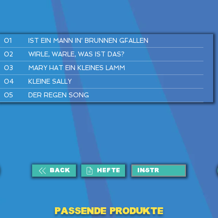
01
IST EIN MANN IN‘ BRUNNEN GFALLEN
02
WIRLE, WARLE, WAS IST DAS?
03
MARY HAT EIN KLEINES LAMM
04
KLEINE SALLY
05
DER REGEN SONG
06
SUPERHELDEN SPIELEN
07
SUMM, SUMM, SUMM
08
FLUGHAFEN REGGAE
09
TRAU DICH RAUS, KLEINE MAUS
10
HÄNSEL UND GRETEL
BACK
HEFTE
11
KUCKUCK
12
DU UND ICH
Passende Produkte