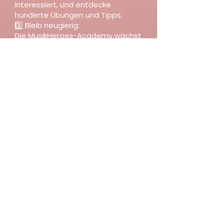
interessiert, und entdecke
hunderte Übungen und Tipps.
3️⃣ Bleib neugierig:
Die MusikHeroes-Academy wächst
ständig – schau regelmäßig vorbei
und entdecke Neues!
🎺 Die MusikHeroes-Academy ist
dein Schlüssel zu mehr Spaß, Erfolg
und Kreativität in der Musik.
Tauche ein, entdecke neue
Welten und lass dich inspirieren!
➡ Los geht’s – Willkommen in der
MusikHeroes-Academy! 🎶✨
Jetzt starten