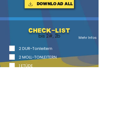
Download ALL
Check-List
bis 2#, 2b
Mehr Infos
2 DUR-Tonleitern
2 MOLL-TONLEITERN
1 ETÜDE
1 Vortragsstück
2 Vortragsstücke mit Begl.
LITERATUR
BACK
HOME
HEFTE