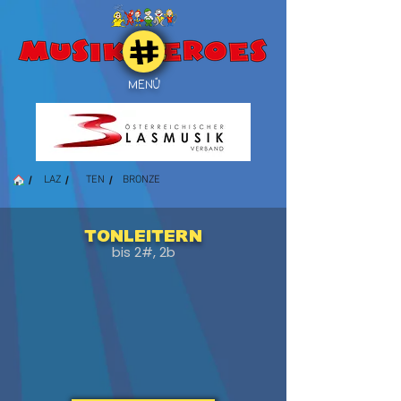
MENÜ
/
/
/
LAZ
TEN
BRONZE
Tonleitern
bis 2#, 2b