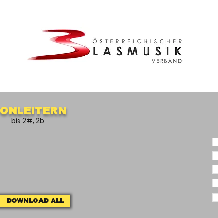
onleitern
bis 2#, 2b
Download ALL