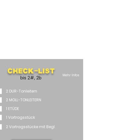
Check-List
Mehr Infos
bis 2#, 2b
2 DUR-Tonleitern
2 MOLL-TONLEITERN
1 ETÜDE
1 Vortragsstück
2 Vortragsstücke mit Begl.