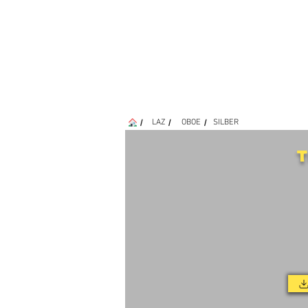
/
/
/
LAZ
OBOE
SILBER
T