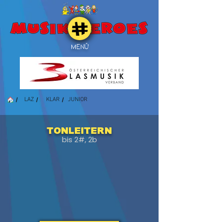
MENÜ
/
/
/
LAZ
KLAR
JUNIOR
Tonleitern
bis 2#, 2b