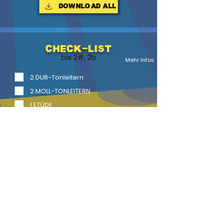
Download ALL
Check-List
bis 2#, 2b
Mehr Infos
2 DUR-Tonleitern
2 MOLL-TONLEITERN
1 ETÜDE
1 Vortragsstück
2 Vortragsstücke mit Begl.
LITERATUR
BACK
HOME
HEFTE