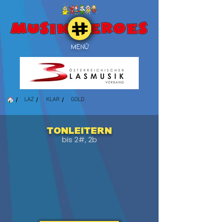
MENÜ
/
/
/
LAZ
KLAR
GOLD
Tonleitern
bis 2#, 2b