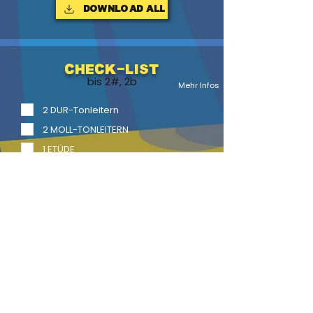
Download ALL
Check-List
bis 2#, 2b
Mehr Infos
2 DUR-Tonleitern
2 MOLL-TONLEITERN
1 ETÜDE
1 Vortragsstück
2 Vortragsstücke mit Begl.
LITERATUR
BACK
HOME
HEFTE