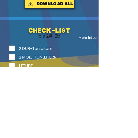
Download ALL
Check-List
bis 2#, 2b
Mehr Infos
2 DUR-Tonleitern
2 MOLL-TONLEITERN
1 ETÜDE
1 Vortragsstück
2 Vortragsstücke mit Begl.
LITERATUR
BACK
HOME
HEFTE