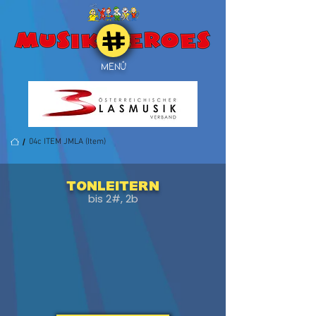
MENÜ
/
04c ITEM JMLA (Item)
Tonleitern
bis 2#, 2b