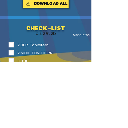
Download ALL
Check-List
bis 2#, 2b
Mehr Infos
2 DUR-Tonleitern
2 MOLL-TONLEITERN
1 ETÜDE
1 Vortragsstück
2 Vortragsstücke mit Begl.
LITERATUR
BACK
HOME
HEFTE