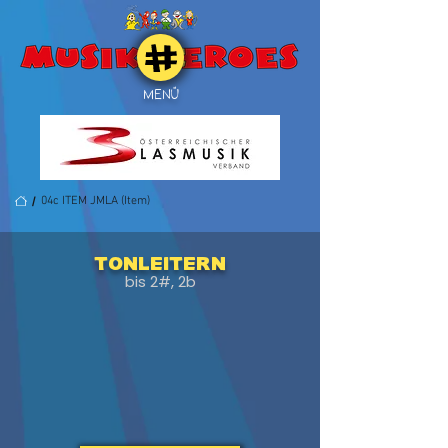
MENÜ
/
04c ITEM JMLA (Item)
Tonleitern
bis 2#, 2b